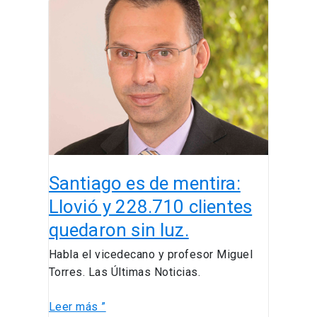
Santiago
es
de
mentira:
Llovió
y
228.710
clientes
quedaron
sin
Santiago es de mentira:
luz.
Llovió y 228.710 clientes
quedaron sin luz.
Habla el vicedecano y profesor Miguel
Torres. Las Últimas Noticias.
Leer más ”