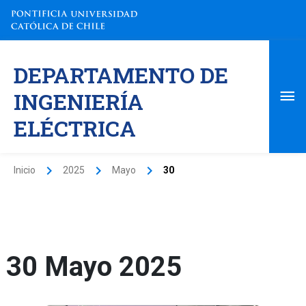
Ir
al
contenido
Me
DEPARTAMENTO DE
pri
INGENIERÍA
ELÉCTRICA
Inicio
2025
Mayo
30
30 Mayo 2025