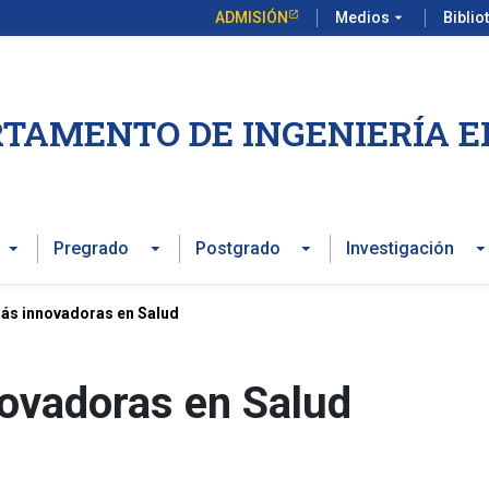
ADMISIÓN
Medios
arrow_drop_down
Biblio
TAMENTO DE INGENIERÍA E
Pregrado
Postgrado
Investigación
más innovadoras en Salud
novadoras en Salud