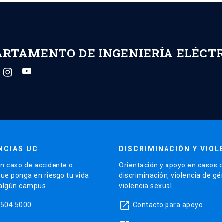
ARTAMENTO DE INGENIERÍA ELÉCT
NCIAS UC
DISCRIMINACIÓN Y VIOL
n caso de accidente o
Orientación y apoyo en casos 
que ponga en riesgo tu vida
discriminación, violencia de g
 algún campus.
violencia sexual.
launch
5504 5000
Contacto para apoyo