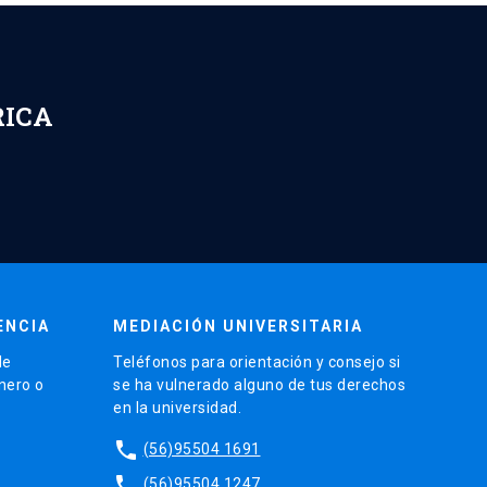
RICA
ENCIA
MEDIACIÓN UNIVERSITARIA
de
Teléfonos para orientación y consejo si
énero o
se ha vulnerado alguno de tus derechos
en la universidad.
phone
(56)95504 1691
phone
(56)95504 1247