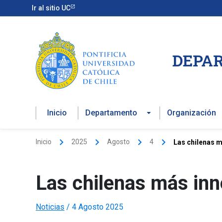
Ir
Ir al sitio UC
al
contenido
DEPAR
Inicio
Departamento
Organización
Inicio
2025
Agosto
4
Las chilenas 
Las chilenas más in
Noticias
/
4 Agosto 2025