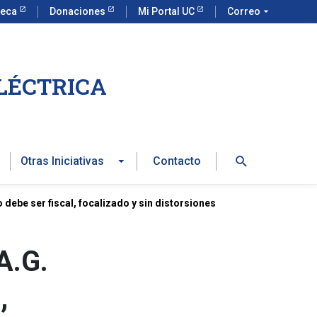
teca
Donaciones
Mi Portal UC
Correo
arrow_drop_down
LÉCTRICA
Buscar
Otras Iniciativas
Contacto
debe ser fiscal, focalizado y sin distorsiones
A.G.
,