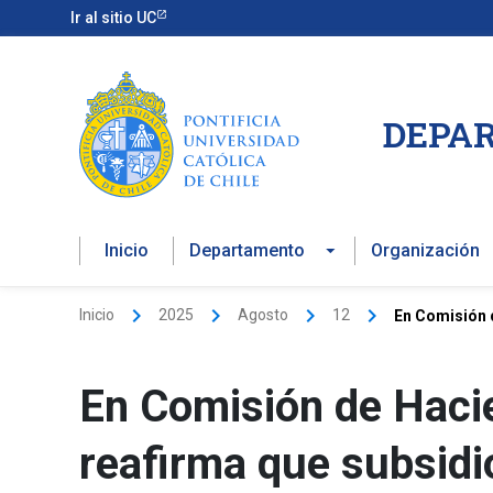
Ir
Ir al sitio UC
al
contenido
DEPAR
Inicio
Departamento
Organización
Inicio
2025
Agosto
12
En Comisión d
En Comisión de Haci
reafirma que subsidio