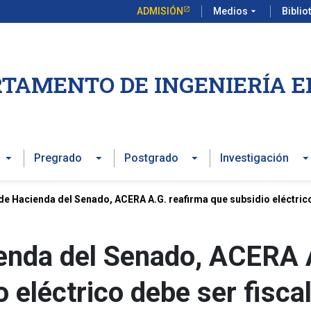
ADMISIÓN
Medios
arrow_drop_down
Biblio
TAMENTO DE INGENIERÍA E
Pregrado
Postgrado
Investigación
e Hacienda del Senado, ACERA A.G. reafirma que subsidio eléctrico 
enda del Senado, ACERA 
 eléctrico debe ser fiscal