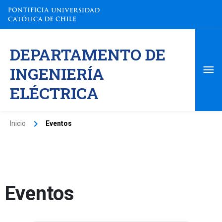
Ir
al
contenido
Me
DEPARTAMENTO DE
pri
INGENIERÍA
ELÉCTRICA
Inicio
Eventos
Eventos