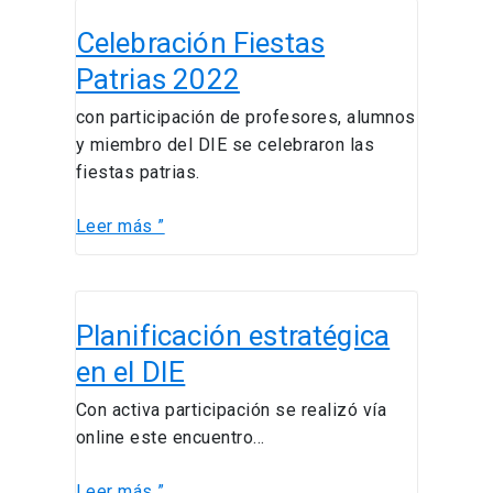
Celebración
Celebración Fiestas
Fiestas
Patrias
Patrias 2022
2022
con participación de profesores, alumnos
y miembro del DIE se celebraron las
fiestas patrias.
Leer más ”
Planificación
Planificación estratégica
estratégica
en
en el DIE
el
Con activa participación se realizó vía
DIE
online este encuentro…
Leer más ”