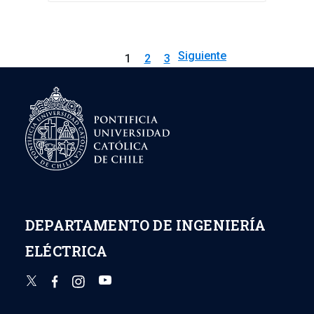
(UTS)
Siguiente
1
2
3
→
DEPARTAMENTO DE INGENIERÍA
ELÉCTRICA