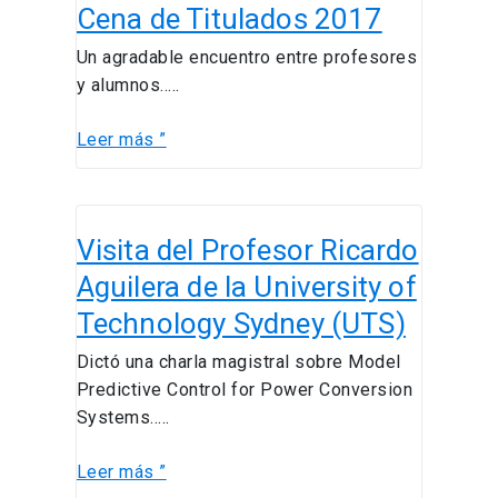
Cena de Titulados 2017
de
Titulados
Un agradable encuentro entre profesores
2017
y alumnos…..
Leer más ”
Visita
Visita del Profesor Ricardo
del
Profesor
Aguilera de la University of
Ricardo
Technology Sydney (UTS)
Aguilera
de
Dictó una charla magistral sobre Model
la
Predictive Control for Power Conversion
University
Systems…..
of
Technology
Leer más ”
Sydney