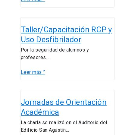
Taller/Capacitación
Taller/Capacitación RCP y
RCP
y
Uso Desfibrilador
Uso
Por la seguridad de alumnos y
Desfibrilador
profesores…
Leer más ”
Jornadas
Jornadas de Orientación
de
Orientación
Académica
Académica
La charla se realizó en el Auditorio del
Edificio San Agustín…