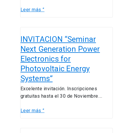
Procesos
y
Leer más ”
Producción
Minera
INVITACION
INVITACION “Seminar
“Seminar
Next
Next Generation Power
Generation
Electronics for
Power
Photovoltaic Energy
Electronics
for
Systems”
Photovoltaic
Excelente invitación. Inscripciones
Energy
gratuitas hasta el 30 de Noviembre….
Systems”
Leer más ”
Feria