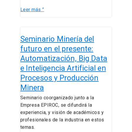
Leer más ”
Seminario
Seminario Minería del
Minería
del
futuro en el presente:
futuro
Automatización, Big Data
en
e Inteligencia Artificial en
el
presente:
Procesos y Producción
Automatización,
Minera
Big
Data
Seminario coorganizado junto a la
e
Empresa EPIROC, se difundirá la
Inteligencia
experiencia, y visión de académicos y
Artificial
profesionales de la industria en estos
en
temas.