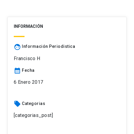
INFORMACIÓN
face
Información Periodistica
Francisco H
calendar_month
Fecha
6 Enero 2017
local_offer
Categorias
[categorias_post]