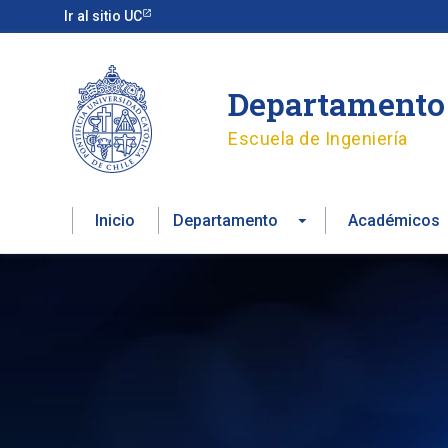
Ir
Ir al sitio UC
al
contenido
Departamento 
Escuela de Ingeniería
Inicio
Departamento
Académicos