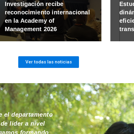
Investigación recibe
Estu
reconocimiento internacional
diná
en la Academy of
efici
Management 2026
tran
Ver todas las noticias
e el departamento
e lider a nivel
sigamos formando