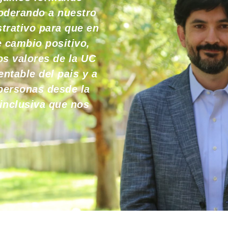
oderando a nuestro
trativo para que en
 cambio positivo,
os valores de la UC
ntable del pais y a
 personas desde la
 inclusiva que nos