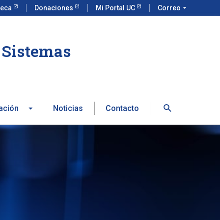
teca
Donaciones
Mi Portal UC
Correo
arrow_drop_down
e Sistemas
Buscar
ación
Noticias
Contacto