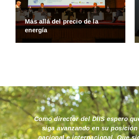
Más allá del precio de la
energía
Como director del DIIS espero qu
siga avanzando en su posición d
nacional e internacional. Que 