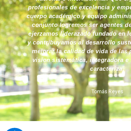
profesionales de excelencia y emp
cuerpo académico y equipo adminis
conjunto logremos ser agentes de
ejerzamos liderazado fundado en l
y contribuyamos al desarrollo suste
mejorar la calidad de vida de las
vision sistemática, integradora e
caracteriza.
Tomás Reyes