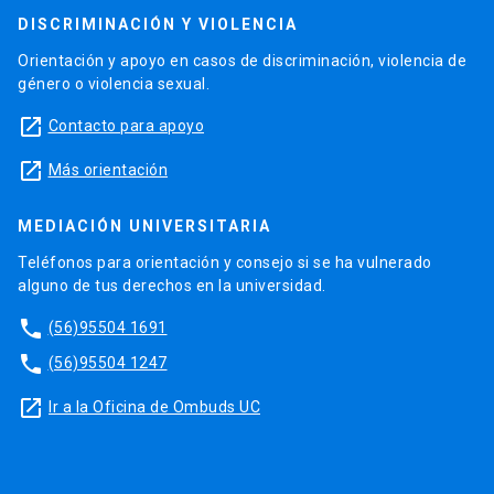
DISCRIMINACIÓN Y VIOLENCIA
Orientación y apoyo en casos de discriminación, violencia de
género o violencia sexual.
launch
Contacto para apoyo
launch
Más orientación
MEDIACIÓN UNIVERSITARIA
Teléfonos para orientación y consejo si se ha vulnerado
alguno de tus derechos en la universidad.
phone
(56)95504 1691
phone
(56)95504 1247
launch
Ir a la Oficina de Ombuds UC