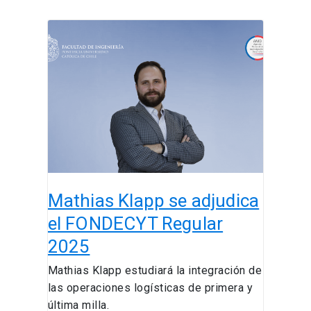
Mathias
Klapp
se
adjudica
el
FONDECYT
Regular
2025
Mathias Klapp se adjudica
el FONDECYT Regular
2025
Mathias Klapp estudiará la integración de
las operaciones logísticas de primera y
última milla.