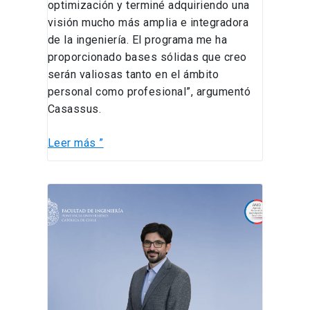
optimización y terminé adquiriendo una
visión mucho más amplia e integradora
de la ingeniería. El programa me ha
proporcionado bases sólidas que creo
serán valiosas tanto en el ámbito
personal como profesional”, argumentó
Casassus.
Leer más ”
Tomás
Reyes
se
adjudica
FONDECYT
Regular
para