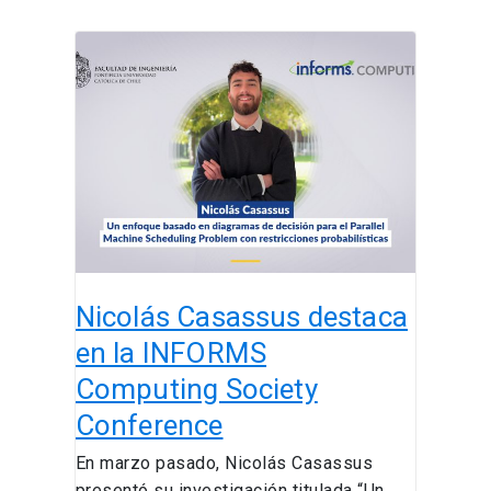
Nicolás
Casassus
destaca
en
la
INFORMS
Computing
Society
Conference
Nicolás Casassus destaca
en la INFORMS
Computing Society
Conference
En marzo pasado, Nicolás Casassus
presentó su investigación titulada “Un