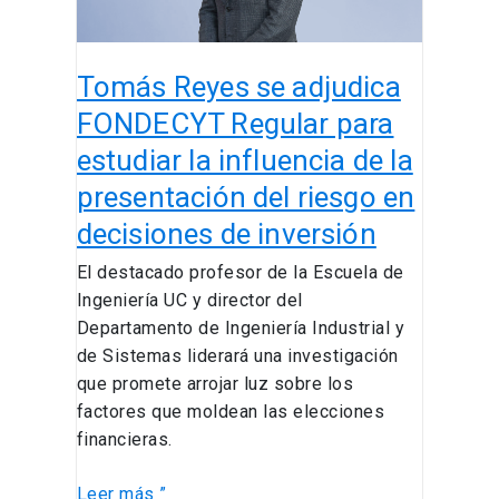
estudiar
la
influencia
Tomás Reyes se adjudica
de
la
FONDECYT Regular para
presentación
estudiar la influencia de la
del
presentación del riesgo en
riesgo
en
decisiones de inversión
decisiones
El destacado profesor de la Escuela de
de
Ingeniería UC y director del
inversión
Departamento de Ingeniería Industrial y
de Sistemas liderará una investigación
que promete arrojar luz sobre los
factores que moldean las elecciones
financieras.
Leer más ”