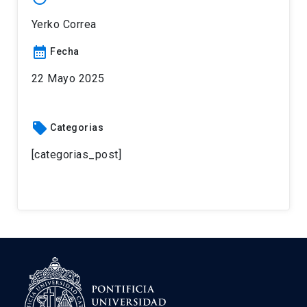
Yerko Correa
calendar_month
Fecha
22 Mayo 2025
local_offer
Categorias
[categorias_post]