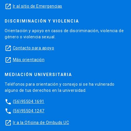
launch
Ir al sitio de Emergencias
DISCRIMINACIÓN Y VIOLENCIA
Orientación y apoyo en casos de discriminación, violencia de
género o violencia sexual.
launch
Contacto para apoyo
launch
Más orientación
MEDIACIÓN UNIVERSITARIA
Teléfonos para orientación y consejo si se ha vulnerado
alguno de tus derechos en la universidad.
phone
(56)95504 1691
phone
(56)95504 1247
launch
Ir a la Oficina de Ombuds UC