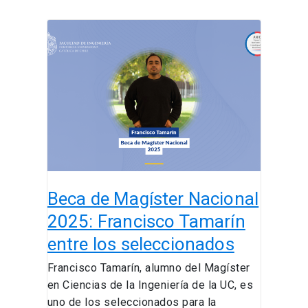
Beca
de
Magíster
Nacional
2025:
Francisco
Tamarín
entre
los
seleccionados
Beca de Magíster Nacional
2025: Francisco Tamarín
entre los seleccionados
Francisco Tamarín, alumno del Magíster
en Ciencias de la Ingeniería de la UC, es
uno de los seleccionados para la