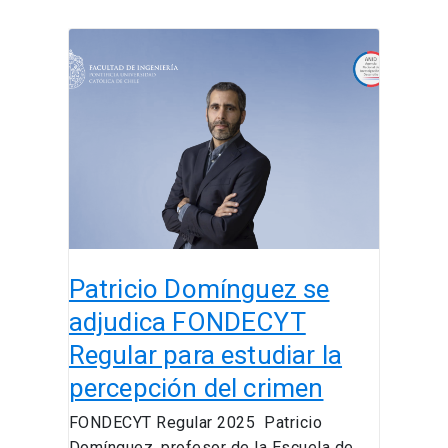
Patricio
Domínguez
se
adjudica
FONDECYT
Regular
para
estudiar
la
percepción
Patricio Domínguez se
del
crimen
adjudica FONDECYT
Regular para estudiar la
percepción del crimen
FONDECYT Regular 2025 Patricio
Domínguez, profesor de la Escuela de