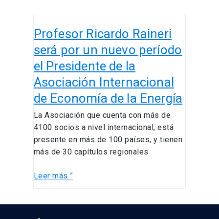
Profesor
Profesor Ricardo Raineri
Ricardo
Raineri
será por un nuevo período
será
el Presidente de la
por
Asociación Internacional
un
nuevo
de Economía de la Energía
período
La Asociación que cuenta con más de
el
4100 socios a nivel internacional, está
Presidente
presente en más de 100 países, y tienen
de
más de 30 capítulos regionales
la
Asociación
Leer más ”
Internacional
de
Economía
de