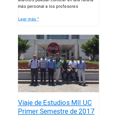
más personal a los profesores
Leer más ”
Viaje
de
Estudios
MII
UC
Primer
Semestre
de
2017
Viaje de Estudios MII UC
Primer Semestre de 2017