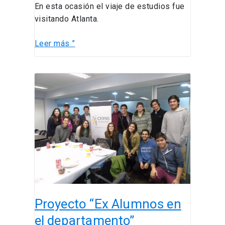
En esta ocasión el viaje de estudios fue
visitando Atlanta.
Leer más ”
Proyecto
“Ex
Alumnos
en
el
departamento”
Proyecto “Ex Alumnos en
el departamento”