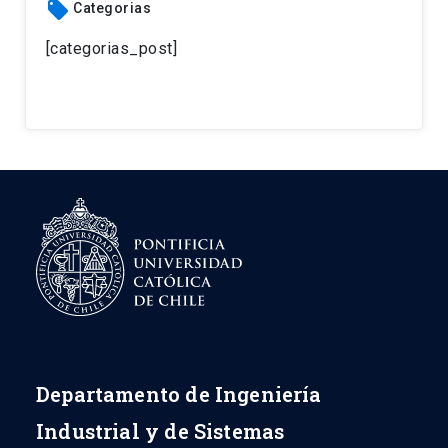
local_offer
Categorias
[categorias_post]
Departamento de Ingeniería
Industrial y de Sistemas