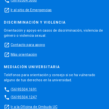
phone
(56)95504 5000
launch
Ir al sitio de Emergencias
DISCRIMINACIÓN Y VIOLENCIA
Orientación y apoyo en casos de discriminación, violencia de
género o violencia sexual.
launch
Contacto para apoyo
launch
Más orientación
MEDIACIÓN UNIVERSITARIA
Teléfonos para orientación y consejo si se ha vulnerado
alguno de tus derechos en la universidad.
phone
(56)95504 1691
phone
(56)95504 1247
launch
Ir a la Oficina de Ombuds UC