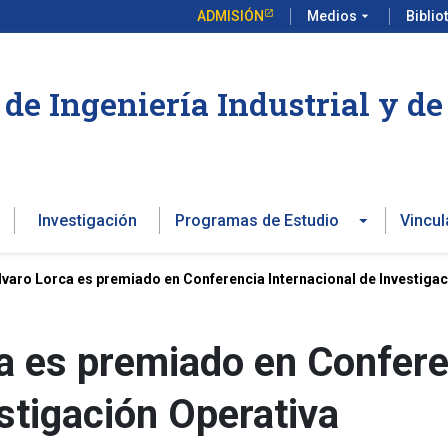
ADMISIÓN
Medios
arrow_drop_down
Biblio
de Ingeniería Industrial y d
Investigación
Programas de Estudio
Vincul
lvaro Lorca es premiado en Conferencia Internacional de Investigac
a es premiado en Confer
stigación Operativa