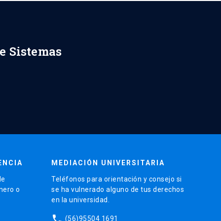
de Sistemas
ENCIA
MEDIACIÓN UNIVERSITARIA
de
Teléfonos para orientación y consejo si
énero o
se ha vulnerado alguno de tus derechos
en la universidad.
phone
(56)95504 1691