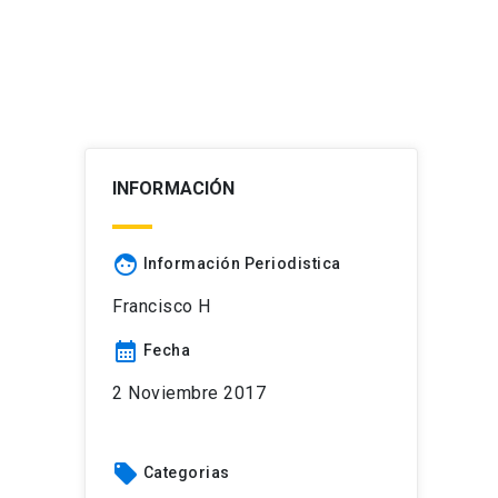
INFORMACIÓN
face
Información Periodistica
Francisco H
calendar_month
Fecha
2 Noviembre 2017
local_offer
Categorias