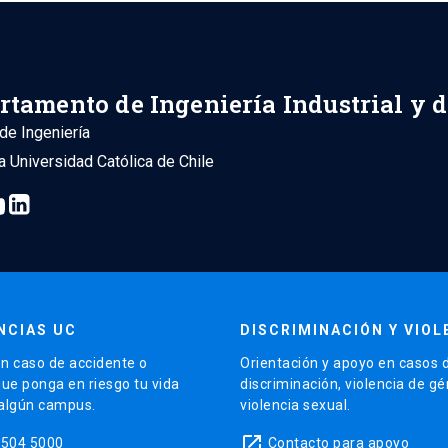
rtamento de Ingeniería Industrial y 
de Ingeniería
ia Universidad Católica de Chile
NCIAS UC
DISCRIMINACIÓN Y VIOL
n caso de accidente o
Orientación y apoyo en casos 
que ponga en riesgo tu vida
discriminación, violencia de g
 algún campus.
violencia sexual.
launch
5504 5000
Contacto para apoyo