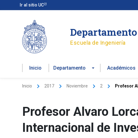
Ir
Ir al sitio UC
al
contenido
Departamento 
Escuela de Ingeniería
Inicio
Departamento
Académicos
Inicio
2017
Noviembre
2
Profesor A
Profesor Alvaro Lorc
Internacional de Inve