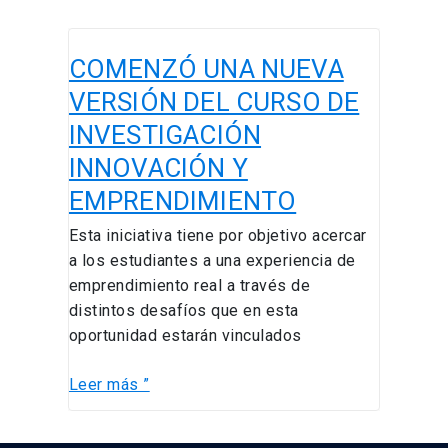
COMENZÓ
COMENZÓ UNA NUEVA
UNA
NUEVA
VERSIÓN DEL CURSO DE
VERSIÓN
INVESTIGACIÓN
DEL
INNOVACIÓN Y
CURSO
DE
EMPRENDIMIENTO
INVESTIGACIÓN
Esta iniciativa tiene por objetivo acercar
INNOVACIÓN
a los estudiantes a una experiencia de
Y
emprendimiento real a través de
EMPRENDIMIENTO
distintos desafíos que en esta
oportunidad estarán vinculados
Leer más ”