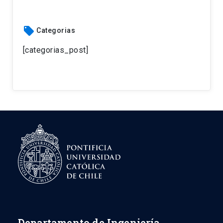
local_offer
Categorias
[categorias_post]
Departamento de Ingeniería