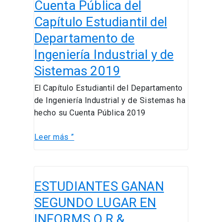
Cuenta Pública del
Pública
del
Capítulo Estudiantil del
Capítulo
Departamento de
Estudiantil
Ingeniería Industrial y de
del
Departamento
Sistemas 2019
de
El Capítulo Estudiantil del Departamento
Ingeniería
de Ingeniería Industrial y de Sistemas ha
Industrial
hecho su Cuenta Pública 2019
y
de
Leer más ”
Sistemas
2019
ESTUDIANTES
ESTUDIANTES GANAN
GANAN
SEGUNDO
SEGUNDO LUGAR EN
LUGAR
INFORMS O.R &
EN