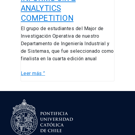
ANALYTICS
INFORMS
O.R
COMPETITION
&
El grupo de estudiantes del Major de
ANALYTICS
Investigación Operativa de nuestro
COMPETITION
Departamento de Ingeniería Industrial y
de Sistemas, que fue seleccionado como
finalista en la cuarta edición anual
Leer más ”