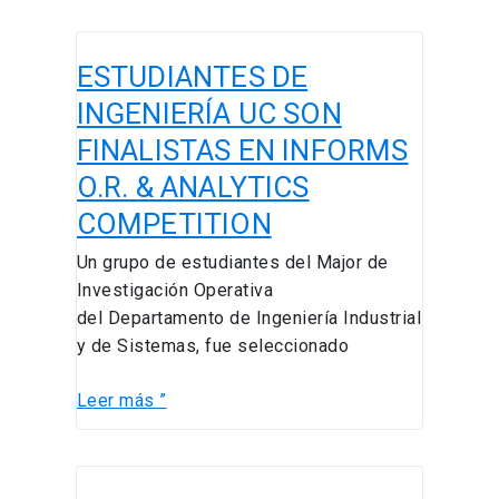
ESTUDIANTES
ESTUDIANTES DE
DE
INGENIERÍA
INGENIERÍA UC SON
UC
FINALISTAS EN INFORMS
SON
O.R. & ANALYTICS
FINALISTAS
EN
COMPETITION
INFORMS
Un grupo de estudiantes del Major de
O.R.
Investigación Operativa
&
del Departamento de Ingeniería Industrial
ANALYTICS
y de Sistemas, fue seleccionado
COMPETITION
Leer más ”
Cuenta