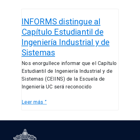
INFORMS
INFORMS distingue al
distingue
al
Capítulo Estudiantil de
Capítulo
Ingeniería Industrial y de
Estudiantil
Sistemas
de
Ingeniería
Nos enorgullece informar que el Capítulo
Industrial
Estudiantil de Ingeniería Industrial y de
y
Sistemas (CEIINS) de la Escuela de
de
Ingeniería UC será reconocido
Sistemas
Leer más ”