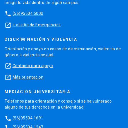
riesgo tu vida dentro de algún campus.
phone
(56)95504 5000
launch
Ir al sitio de Emergencias
DISCRIMINACIÓN Y VIOLENCIA
Orientación y apoyo en casos de discriminación, violencia de
género o violencia sexual.
launch
Contacto para apoyo
launch
Más orientación
MEDIACIÓN UNIVERSITARIA
Teléfonos para orientación y consejo si se ha vulnerado
alguno de tus derechos en la universidad.
phone
(56)95504 1691
phone
(56)95504 1247