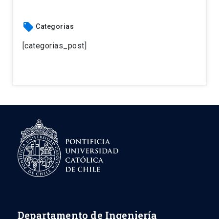
local_offer
Categorias
[categorias_post]
Departamento de Ingeniería