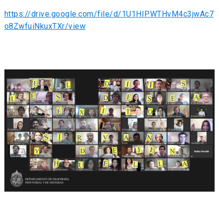
https://drive.google.com/file/d/1U1HIPWTHvM4c3jwAc7
o8ZwfuiNkuxTXr/view