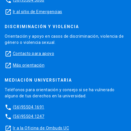
phone
launch
Ir al sitio de Emergencias
DISCRIMINACIÓN Y VIOLENCIA
Orientación y apoyo en casos de discriminación, violencia de
género o violencia sexual.
launch
Contacto para apoyo
launch
Más orientación
MEDIACIÓN UNIVERSITARIA
Teléfonos para orientación y consejo si se ha vulnerado
alguno de tus derechos en la universidad.
phone
(56)95504 1691
phone
(56)95504 1247
launch
Ir a la Oficina de Ombuds UC