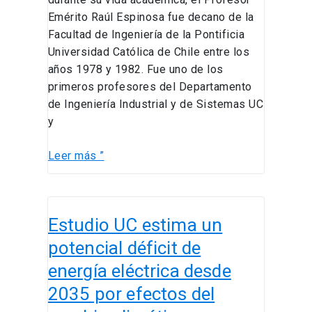
Emérito Raúl Espinosa fue decano de la
Facultad de Ingeniería de la Pontificia
Universidad Católica de Chile entre los
años 1978 y 1982. Fue uno de los
primeros profesores del Departamento
de Ingeniería Industrial y de Sistemas UC
y
Leer más ”
Estudio
Estudio UC estima un
UC
estima
potencial déficit de
un
energía eléctrica desde
potencial
2035 por efectos del
déficit
de