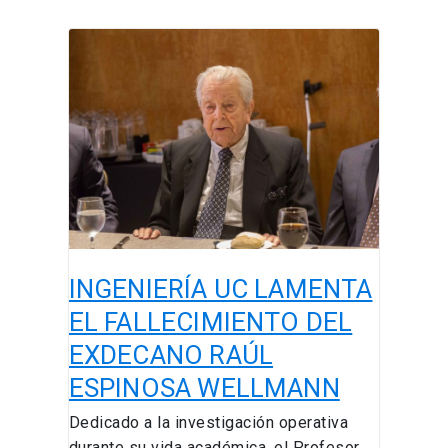
INGENIERÍA
UC
LAMENTA
EL
FALLECIMIENTO
DEL
EXDECANO
RAÚL
ESPINOSA
WELLMANN
INGENIERÍA UC LAMENTA
EL FALLECIMIENTO DEL
EXDECANO RAÚL
ESPINOSA WELLMANN
Dedicado a la investigación operativa
durante su vida académica, el Profesor