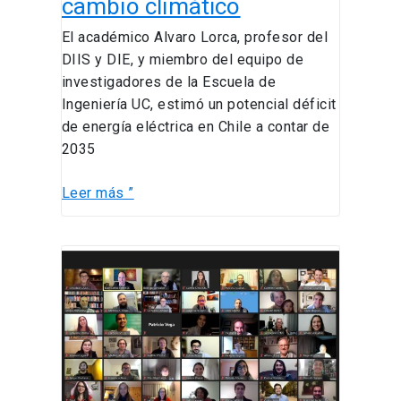
cambio climático
energía
El académico Alvaro Lorca, profesor del
eléctrica
DIIS y DIE, y miembro del equipo de
desde
investigadores de la Escuela de
2035
Ingeniería UC, estimó un potencial déficit
por
de energía eléctrica en Chile a contar de
efectos
2035
del
cambio
Leer más ”
climático
Encuentro
con
graduados
2020