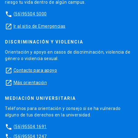
riesgo tu vida dentro de algún campus.
phone
(56)95504 5000
launch
Ir al sitio de Emergencias
DISCRIMINACIÓN Y VIOLENCIA
Orientación y apoyo en casos de discriminación, violencia de
género o violencia sexual.
launch
Contacto para apoyo
launch
Más orientación
MEDIACIÓN UNIVERSITARIA
Teléfonos para orientación y consejo si se ha vulnerado
alguno de tus derechos en la universidad.
phone
(56)95504 1691
phone
(56)95504 1247