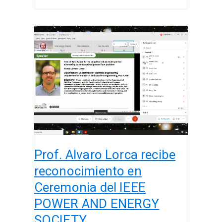
Prof.
Alvaro
Lorca
recibe
reconocimiento
en
Ceremonia
del
IEEE
POWER
Prof. Alvaro Lorca recibe
AND
ENERGY
reconocimiento en
SOCIETY
Ceremonia del IEEE
POWER AND ENERGY
SOCIETY