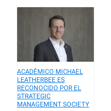
ACADÉMICO
MICHAEL
LEATHERBEE
ES
RECONOCIDO
POR
EL
STRATEGIC
MANAGEMENT
SOCIETY
ACADÉMICO MICHAEL
LEATHERBEE ES
RECONOCIDO POR EL
STRATEGIC
MANAGEMENT SOCIETY