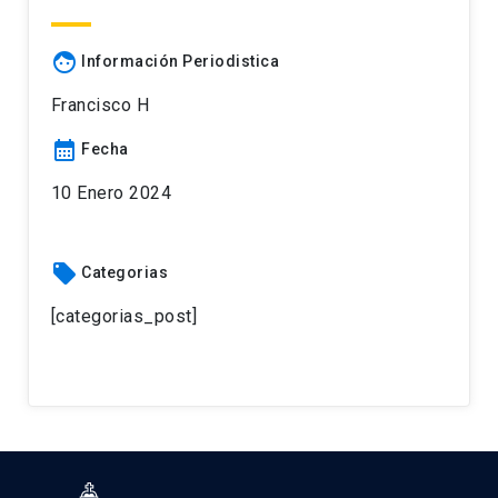
face
Información Periodistica
Francisco H
calendar_month
Fecha
10 Enero 2024
local_offer
Categorias
[categorias_post]