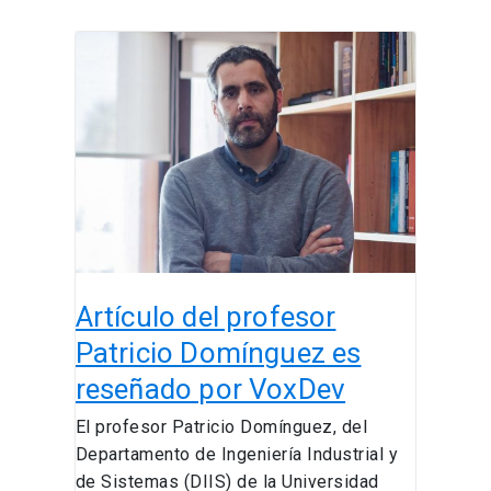
Artículo
del
profesor
Patricio
Domínguez
es
reseñado
por
VoxDev
Artículo del profesor
Patricio Domínguez es
reseñado por VoxDev
El profesor Patricio Domínguez, del
Departamento de Ingeniería Industrial y
de Sistemas (DIIS) de la Universidad