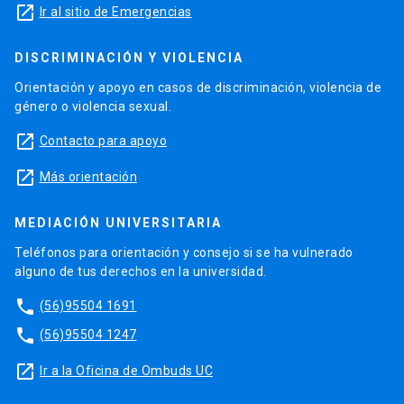
launch
Ir al sitio de Emergencias
DISCRIMINACIÓN Y VIOLENCIA
Orientación y apoyo en casos de discriminación, violencia de
género o violencia sexual.
launch
Contacto para apoyo
launch
Más orientación
MEDIACIÓN UNIVERSITARIA
Teléfonos para orientación y consejo si se ha vulnerado
alguno de tus derechos en la universidad.
phone
(56)95504 1691
phone
(56)95504 1247
launch
Ir a la Oficina de Ombuds UC