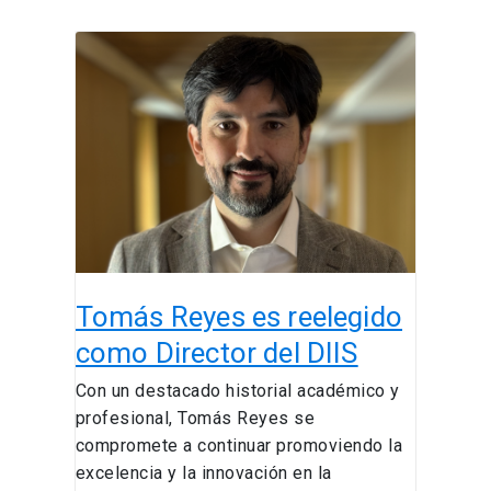
Tomás
Reyes
es
reelegido
como
Director
del
DIIS
Tomás Reyes es reelegido
como Director del DIIS
Con un destacado historial académico y
profesional, Tomás Reyes se
compromete a continuar promoviendo la
excelencia y la innovación en la