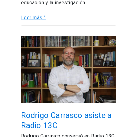
educación y la investigación.
Leer más ”
Rodrigo
Carrasco
asiste
a
Radio
13C
Rodrigo Carrasco asiste a
Radio 13C
Rodrigo Carrasco conversó en Radio 13C