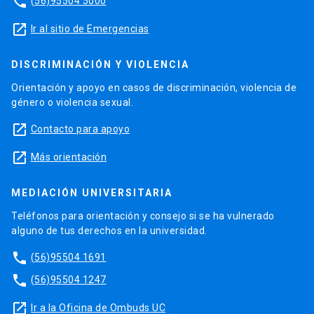
phone
(56)95504 5000
launch
Ir al sitio de Emergencias
DISCRIMINACIÓN Y VIOLENCIA
Orientación y apoyo en casos de discriminación, violencia de
género o violencia sexual.
launch
Contacto para apoyo
launch
Más orientación
MEDIACIÓN UNIVERSITARIA
Teléfonos para orientación y consejo si se ha vulnerado
alguno de tus derechos en la universidad.
phone
(56)95504 1691
phone
(56)95504 1247
launch
Ir a la Oficina de Ombuds UC