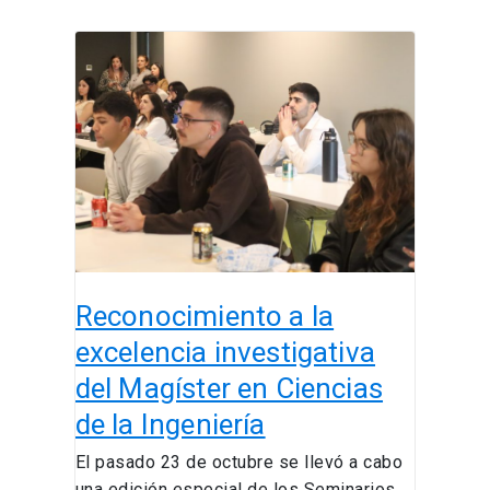
Reconocimiento
a
la
excelencia
investigativa
del
Magíster
en
Ciencias
de
Reconocimiento a la
la
Ingeniería
excelencia investigativa
del Magíster en Ciencias
de la Ingeniería
El pasado 23 de octubre se llevó a cabo
una edición especial de los Seminarios