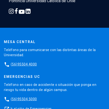
Pontificia Universidad Católica de Chile
MESA CENTRAL
Teléfono para comunicarse con las distintas áreas de la
Universidad.
phone
(56)95504 4000
EMERGENCIAS UC
Teléfono en caso de accidente o situación que ponga en
riesgo tu vida dentro de algún campus.
phone
(56)95504 5000
launch
Ir al sitio de Emergencias