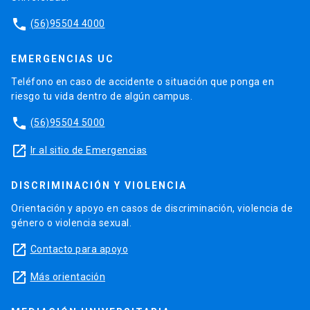
phone
(56)95504 4000
EMERGENCIAS UC
Teléfono en caso de accidente o situación que ponga en
riesgo tu vida dentro de algún campus.
phone
(56)95504 5000
launch
Ir al sitio de Emergencias
DISCRIMINACIÓN Y VIOLENCIA
Orientación y apoyo en casos de discriminación, violencia de
género o violencia sexual.
launch
Contacto para apoyo
launch
Más orientación