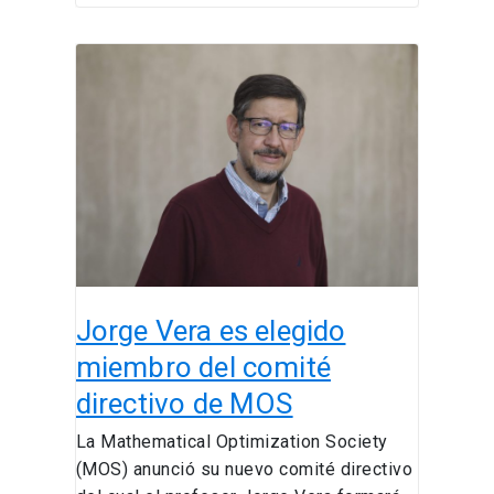
Jorge
Vera
es
elegido
miembro
del
comité
directivo
de
MOS
Jorge Vera es elegido
miembro del comité
directivo de MOS
La Mathematical Optimization Society
(MOS) anunció su nuevo comité directivo