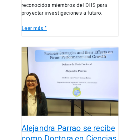
reconocidos miembros del DIIS para
proyectar investigaciones a futuro.
Leer más ”
Alejandra
Parrao
se
recibe
como
Doctora
en
Ciencias
de
la
Alejandra Parrao se recibe
Ingeniería
como Doctora en Ciencias