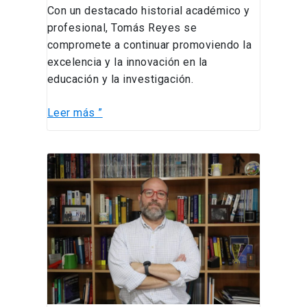
Con un destacado historial académico y
profesional, Tomás Reyes se
compromete a continuar promoviendo la
excelencia y la innovación en la
educación y la investigación.
Leer más ”
Rodrigo
Carrasco
asiste
a
Radio
13C