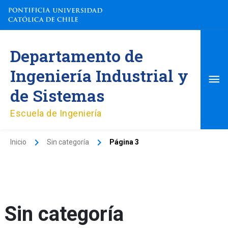
Ir
al
contenido
Me
Departamento de
pri
Ingeniería Industrial y
de Sistemas
Escuela de Ingeniería
Inicio
Sin categoría
Página 3
Sin categoría