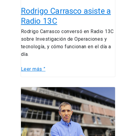
Rodrigo Carrasco asiste a
Radio 13C
Rodrigo Carrasco conversó en Radio 13C
sobre Investigación de Operaciones y
tecnología, y cómo funcionan en el día a
día.
Leer más ”
Profesor
Santiago
Mingo
es
entrevistado
en