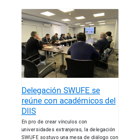
Delegación
SWUFE
se
reúne
con
académicos
del
DIIS
Delegación SWUFE se
reúne con académicos del
DIIS
En pro de crear vínculos con
universidades extranjeras, la delegación
SWUFE sostuvo una mesa de diálogo con