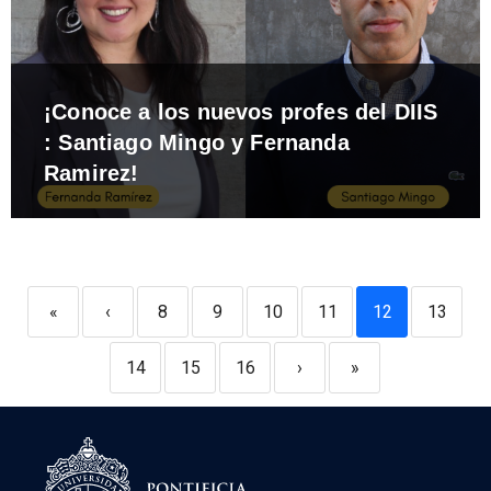
¡Conoce a los nuevos profes del DIIS
: Santiago Mingo y Fernanda
Ramirez!
«
‹
8
9
10
11
12
13
14
15
16
›
»