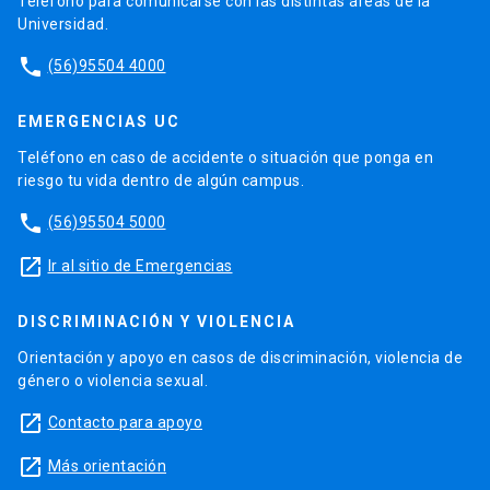
Teléfono para comunicarse con las distintas áreas de la
Universidad.
phone
(56)95504 4000
EMERGENCIAS UC
Teléfono en caso de accidente o situación que ponga en
riesgo tu vida dentro de algún campus.
phone
(56)95504 5000
launch
Ir al sitio de Emergencias
DISCRIMINACIÓN Y VIOLENCIA
Orientación y apoyo en casos de discriminación, violencia de
género o violencia sexual.
launch
Contacto para apoyo
launch
Más orientación