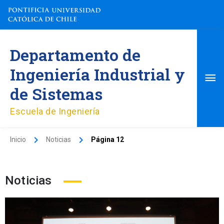
Ir
al
contenido
Me
Departamento de
pri
Ingeniería Industrial y
de Sistemas
Escuela de Ingeniería
Inicio
Noticias
Página 12
Noticias