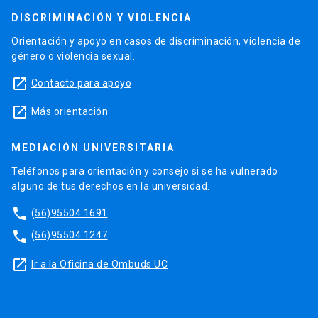
DISCRIMINACIÓN Y VIOLENCIA
Orientación y apoyo en casos de discriminación, violencia de
género o violencia sexual.
launch
Contacto para apoyo
launch
Más orientación
MEDIACIÓN UNIVERSITARIA
Teléfonos para orientación y consejo si se ha vulnerado
alguno de tus derechos en la universidad.
phone
(56)95504 1691
phone
(56)95504 1247
launch
Ir a la Oficina de Ombuds UC