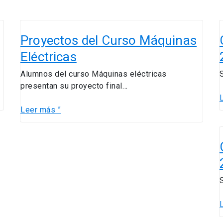
Proyectos
C
del
Proyectos del Curso Máquinas
C
Curso
Eléctricas
Máquinas
Eléctricas
Alumnos del curso Máquinas eléctricas
presentan su proyecto final…
Leer más ”
C
C