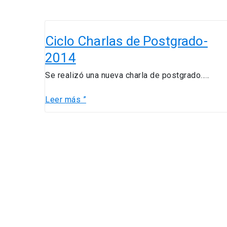
Ciclo
Charlas
Ciclo Charlas de Postgrado-
de
2014
Postgrado-
2014
Se realizó una nueva charla de postgrado…..
Leer más ”