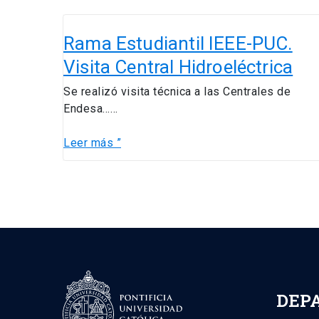
Rama
Estudiantil
Rama Estudiantil IEEE-PUC.
IEEE-
Visita Central Hidroeléctrica
PUC.
Visita
Se realizó visita técnica a las Centrales de
Central
Endesa……
Hidroeléctrica
Leer más ”
DEP