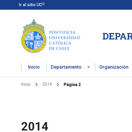
Ir
Ir al sitio UC
al
contenido
DEPAR
Inicio
Departamento
Organización
Inicio
2014
Página 2
2014