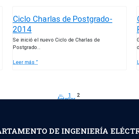
Ciclo
C
Charlas
Ciclo Charlas de Postgrado-
de
G
2014
Postgrado-
G
2014
B
Se inició el nuevo Ciclo de Charlas de
P
Postgrado…
Leer más ”
←
1
2
Anterior
ARTAMENTO DE INGENIERÍA ELÉCT