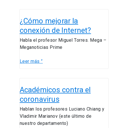
¿Cómo
¿Cómo mejorar la
mejorar
la
conexión de Internet?
conexión
Habla el profesor Miguel Torres. Mega –
de
Meganoticias Prime
Internet?
Leer más ”
Académicos
Académicos contra el
contra
el
coronavirus
coronavirus
Hablan los profesores Luciano Chiang y
Vladimir Marianov (este último de
nuestro departamento)