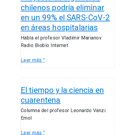
ingenieros
chilenos podría eliminar
chilenos
en un 99% el SARS-CoV-2
podría
en áreas hospitalarias
eliminar
en
Habla el profesor Vladimir Marianov.
un
Radio Biobío Internet
99%
el
Leer más ”
SARS-
CoV-
2
El
en
El tiempo y la ciencia en
tiempo
áreas
y
cuarentena
hospitalarias
la
Columna del profesor Leonardo Vanzi.
ciencia
Emol
en
cuarentena
Leer más ”