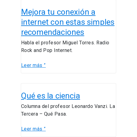
Mejora
Mejora tu conexión a
tu
conexión
internet con estas simples
a
recomendaciones
internet
con
Habla el profesor Miguel Torres. Radio
estas
Rock and Pop Internet.
simples
recomendaciones
Leer más ”
Qué
Qué es la ciencia
es
la
Columna del profesor Leonardo Vanzi. La
ciencia
Tercera – Qué Pasa.
Leer más ”