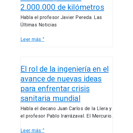
auto
2.000.000 de kilómetros
eléctrico
que
Habla el profesor Javier Pereda. Las
dura
Últimas Noticias
2.000.000
de
Leer más ”
kilómetros
El
El rol de la ingeniería en el
rol
de
avance de nuevas ideas
la
para enfrentar crisis
ingeniería
sanitaria mundial
en
el
Habla el decano Juan Carlos de la Llera y
avance
el profesor Pablo Irarrázaval. El Mercurio.
de
nuevas
Leer más ”