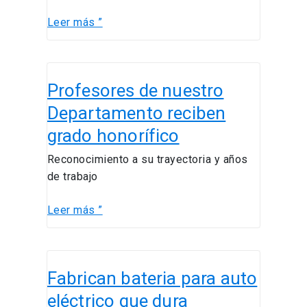
Leer más ”
Profesores
Profesores de nuestro
de
nuestro
Departamento reciben
Departamento
grado honorífico
reciben
grado
Reconocimiento a su trayectoria y años
honorífico
de trabajo
Leer más ”
Fabrican
Fabrican bateria para auto
bateria
para
eléctrico que dura