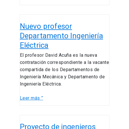
ideas
para
enfrentar
Nuevo
crisis
Nuevo profesor
profesor
sanitaria
Departamento
Departamento Ingeniería
mundial
Ingeniería
Eléctrica
Eléctrica
El profesor David Acuña es la nueva
contratación correspondiente a la vacante
compartida de los Departamentos de
Ingeniería Mecánica y Departamento de
Ingeniería Eléctrica.
Leer más ”
Proyecto
Proyecto de ingenieros
de