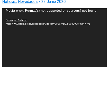
Noticias
,
Novedades
/
23 Junio 2020
Reproductor
Media error: Format(s) not supported or source(s) not found
de
Descargar Archivo:
Video
https://www.litoralpress.cl/deposito/videosm/2020/06/22/9052975.mp4?_=1