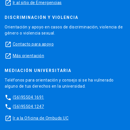
launch
Ir al sitio de Emergencias
DISCRIMINACIÓN Y VIOLENCIA
Orientación y apoyo en casos de discriminación, violencia de
género o violencia sexual.
launch
Contacto para apoyo
launch
Más orientación
MEDIACIÓN UNIVERSITARIA
Teléfonos para orientación y consejo si se ha vulnerado
alguno de tus derechos en la universidad.
phone
(56)95504 1691
phone
(56)95504 1247
launch
Ir a la Oficina de Ombuds UC