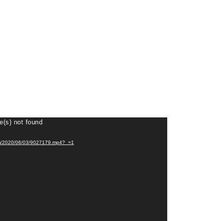
e(s) not found
eosm/2020/06/03/9027179.mp4?_=1