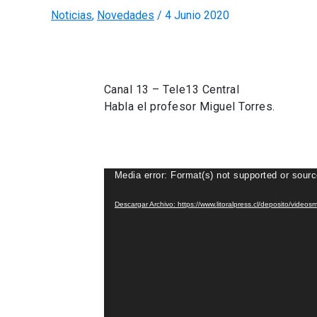
Noticias
,
Novedades
/
4 Junio 2020
Canal 13 – Tele13 Central
Habla el profesor Miguel Torres.
Reproductor
Media error: Format(s) not supported or sourc
de
Descargar Archivo: https://www.litoralpress.cl/deposito/vid
Video