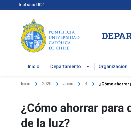
Ir
Ir al sitio UC
al
contenido
DEPAR
Inicio
Departamento
Organización
Inicio
2020
Junio
4
¿Cómo ahorrar pa
¿Cómo ahorrar para q
de la luz?