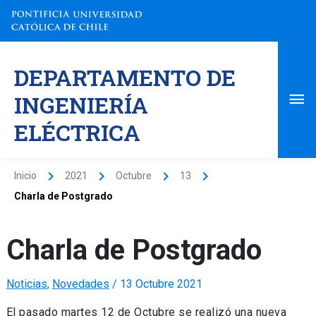
Ir
al
contenido
Me
DEPARTAMENTO DE
pri
INGENIERÍA
ELÉCTRICA
Inicio
2021
Octubre
13
Charla de Postgrado
Charla de Postgrado
Noticias
,
Novedades
/
13 Octubre 2021
El pasado martes 12 de Octubre se realizó una nueva