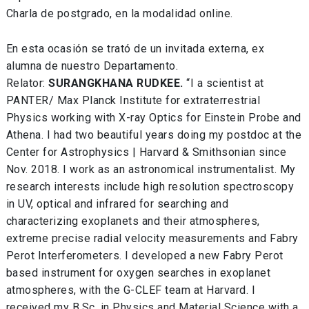
Charla de postgrado, en la modalidad online.
En esta ocasión se trató de un invitada externa, ex
alumna de nuestro Departamento.
Relator:
SURANGKHANA RUDKEE.
“I a scientist at
PANTER/ Max Planck Institute for extraterrestrial
Physics working with X-ray Optics for Einstein Probe and
Athena. I had two beautiful years doing my postdoc at the
Center for Astrophysics | Harvard & Smithsonian since
Nov. 2018. I work as an astronomical instrumentalist. My
research interests include high resolution spectroscopy
in UV, optical and infrared for searching and
characterizing exoplanets and their atmospheres,
extreme precise radial velocity measurements and Fabry
Perot Interferometers. I developed a new Fabry Perot
based instrument for oxygen searches in exoplanet
atmospheres, with the G-CLEF team at Harvard. I
received my B.Sc. in Physics and Material Science with a