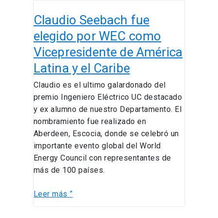
hacer
Claudio
deporte
Claudio Seebach fue
Seebach
y
fue
elegido por WEC como
esta
elegido
Vicepresidente de América
es
por
la
Latina y el Caribe
WEC
forma
como
Claudio es el ultimo galardonado del
de
Vicepresidente
premio Ingeniero Eléctrico UC destacado
prevenirla
de
y ex alumno de nuestro Departamento. El
América
nombramiento fue realizado en
Latina
Aberdeen, Escocia, donde se celebró un
y
importante evento global del World
el
Energy Council con representantes de
Caribe
más de 100 países.
Leer más ”