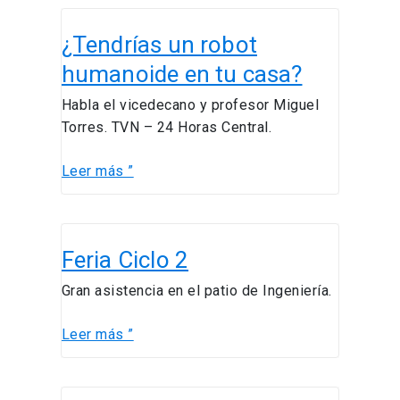
¿Tendrías
¿Tendrías un robot
un
robot
humanoide en tu casa?
humanoide
Habla el vicedecano y profesor Miguel
en
Torres. TVN – 24 Horas Central.
tu
casa?
Leer más ”
Feria
Feria Ciclo 2
Ciclo
2
Gran asistencia en el patio de Ingeniería.
Leer más ”
Ingenieros