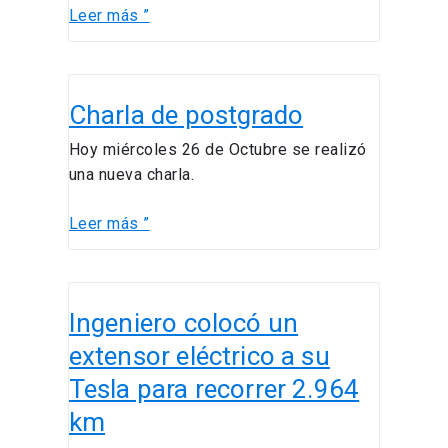
Leer más ”
Charla
Charla de postgrado
de
postgrado
Hoy miércoles 26 de Octubre se realizó
una nueva charla.
Leer más ”
Ingeniero
Ingeniero colocó un
colocó
un
extensor eléctrico a su
extensor
Tesla para recorrer 2.964
eléctrico
km
a
su