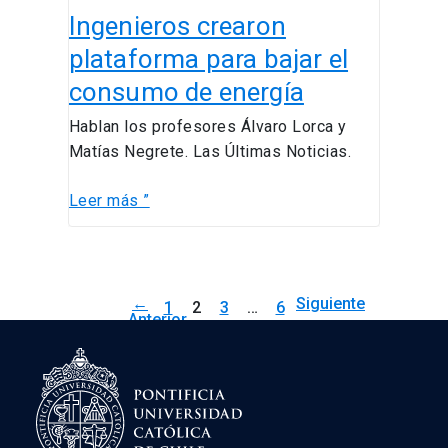
Ingenieros crearon
crearon
plataforma
plataforma para bajar el
para
consumo de energía
bajar
el
Hablan los profesores Álvaro Lorca y
consumo
Matías Negrete. Las Últimas Noticias.
de
energía
Leer más ”
←
Siguiente
1
2
3
…
6
Anterior
→