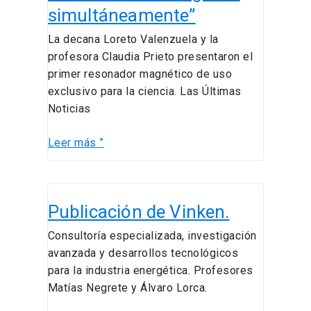
mil
simultáneamente”
médicos
miraran
La decana Loreto Valenzuela y la
estas
profesora Claudia Prieto presentaron el
imágenes
primer resonador magnético de uso
simultáneamente”
exclusivo para la ciencia. Las Últimas
Noticias
Leer más ”
Publicación
Publicación de Vinken.
de
Vinken.
Consultoría especializada, investigación
avanzada y desarrollos tecnológicos
para la industria energética. Profesores
Matías Negrete y Álvaro Lorca.