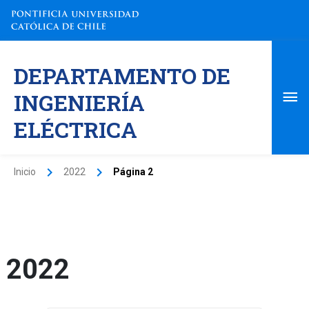
Ir
al
contenido
Me
DEPARTAMENTO DE
pri
INGENIERÍA
ELÉCTRICA
Inicio
2022
Página 2
2022