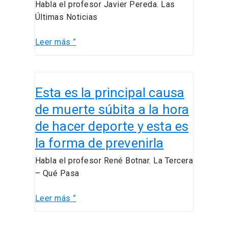
Habla el profesor Javier Pereda. Las
Tesla
Últimas Noticias
para
recorrer
Leer más ”
2.964
km
Esta
Esta es la principal causa
es
la
de muerte súbita a la hora
principal
de hacer deporte y esta es
causa
la forma de prevenirla
de
muerte
Habla el profesor René Botnar. La Tercera
súbita
– Qué Pasa
a
la
Leer más ”
hora
de