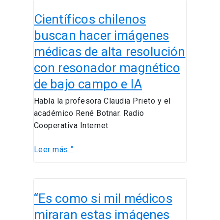
Científicos
Científicos chilenos
chilenos
buscan
buscan hacer imágenes
hacer
médicas de alta resolución
imágenes
con resonador magnético
médicas
de
de bajo campo e IA
alta
Habla la profesora Claudia Prieto y el
resolución
académico René Botnar. Radio
con
Cooperativa Internet
resonador
magnético
Leer más ”
de
bajo
campo
“Es
e
“Es como si mil médicos
como
IA
si
miraran estas imágenes