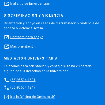
launch
Ir al sitio de Emergencias
DISCRIMINACIÓN Y VIOLENCIA
Orientación y apoyo en casos de discriminación, violencia de
género o violencia sexual.
launch
Contacto para apoyo
launch
Más orientación
MEDIACIÓN UNIVERSITARIA
Teléfonos para orientación y consejo si se ha vulnerado
alguno de tus derechos en la universidad.
phone
(56)95504 1691
phone
(56)95504 1247
launch
Ir a la Oficina de Ombuds UC