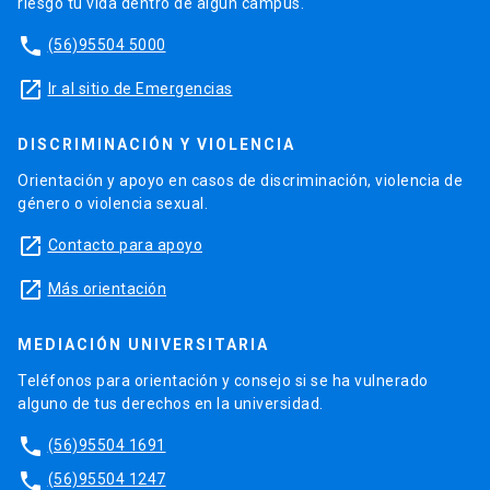
riesgo tu vida dentro de algún campus.
phone
(56)95504 5000
launch
Ir al sitio de Emergencias
DISCRIMINACIÓN Y VIOLENCIA
Orientación y apoyo en casos de discriminación, violencia de
género o violencia sexual.
launch
Contacto para apoyo
launch
Más orientación
MEDIACIÓN UNIVERSITARIA
Teléfonos para orientación y consejo si se ha vulnerado
alguno de tus derechos en la universidad.
phone
(56)95504 1691
phone
(56)95504 1247