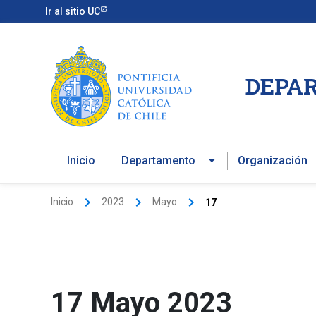
Ir
Ir al sitio UC
al
contenido
DEPAR
Inicio
Departamento
Organización
Inicio
2023
Mayo
17
17 Mayo 2023