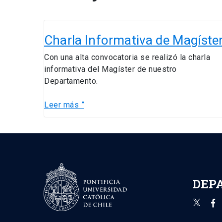
Charla
Informativa
Charla Informativa de Magíste
de
Con una alta convocatoria se realizó la charla
Magíster
informativa del Magíster de nuestro
Departamento.
Leer más ”
DEP