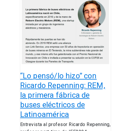
“Lo
pensó/lo
hizo”
con
Ricardo
Repenning:
REM,
la
primera
fábrica
“Lo pensó/lo hizo” con
de
buses
Ricardo Repenning: REM,
eléctricos
la primera fábrica de
de
buses eléctricos de
Latinoamérica
Latinoamérica
Entrevista al profesor Ricardo Repenning,