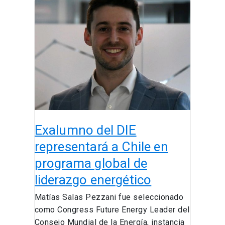
Exalumno
del
DIE
representará
a
Chile
en
programa
global
de
Exalumno del DIE
liderazgo
energético
representará a Chile en
programa global de
liderazgo energético
Matías Salas Pezzani fue seleccionado
como Congress Future Energy Leader del
Consejo Mundial de la Energía, instancia