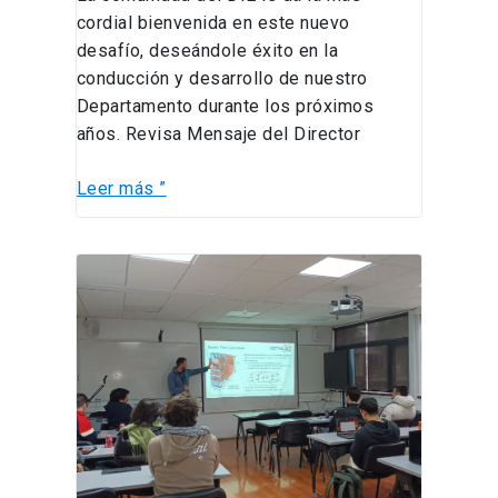
cordial bienvenida en este nuevo
desafío, deseándole éxito en la
conducción y desarrollo de nuestro
Departamento durante los próximos
años. Revisa Mensaje del Director
Leer más ”
Investigador
de
la
Universität
der
Bundeswehr
München
dictó
charla