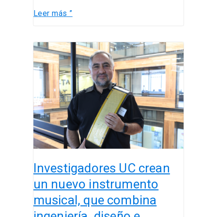
Leer más ”
Investigadores
UC
crean
un
nuevo
instrumento
musical,
que
combina
ingeniería,
Investigadores UC crean
diseño
e
un nuevo instrumento
innovación.
musical, que combina
ingeniería, diseño e