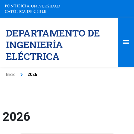
Ir
al
contenido
Me
DEPARTAMENTO DE
pri
INGENIERÍA
ELÉCTRICA
Inicio
2026
2026