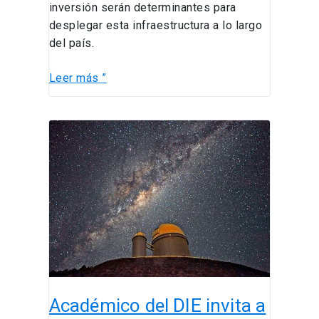
inversión serán determinantes para
desplegar esta infraestructura a lo largo
del país.
Leer más ”
Académico
del
DIE
invita
a
reflexionar
sobre
la
humanidad
desde
Académico del DIE invita a
la