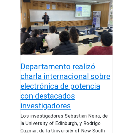
realizó
charla
internacional
sobre
electrónica
de
potencia
con
destacados
Departamento realizó
investigadores
charla internacional sobre
electrónica de potencia
con destacados
investigadores
Los investigadores Sebastian Neira, de
la University of Edinburgh, y Rodrigo
Cuzmar, de la University of New South