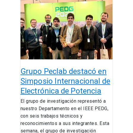
Peclab
destacó
en
Simposio
Internacional
de
Electrónica
de
Potencia
Grupo Peclab destacó en
Simposio Internacional de
Electrónica de Potencia
El grupo de investigación representó a
nuestro Departamento en el IEEE PEDG,
con seis trabajos técnicos y
reconocimientos a sus integrantes. Esta
semana, el grupo de investigación