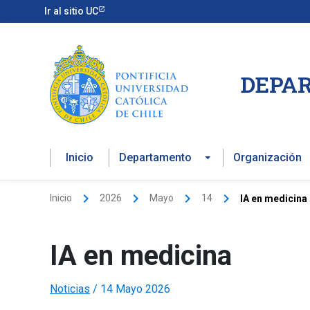
Ir
Ir al sitio UC
al
contenido
DEPAR
Inicio
Departamento
Organización
Inicio
2026
Mayo
14
IA en medicina
IA en medicina
Noticias
/
14 Mayo 2026