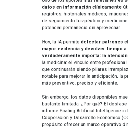
Uno de los aportes más relevantes es s
datos en información clínicamente úti
registros: historiales médicos, imágene
de seguimiento terapéutico y medicione
potencial permaneció sin aprovechar.
Hoy, la IA permite
detectar patrones cl
mayor evidencia y devolver tiempo a 
verdaderamente importa: la atención 
la medicina: el vínculo entre profesional 
que continuarán siendo pilares irrempla
notable para mejorar la anticipación, la 
más preventivo, preciso y eficiente.
Sin embargo, los datos disponibles mues
bastante limitada. ¿Por qué? El desfase 
informe Scaling Artificial Intelligence i
Cooperación y Desarrollo Económico (OC
propósito ofrecer un marco operativo dir