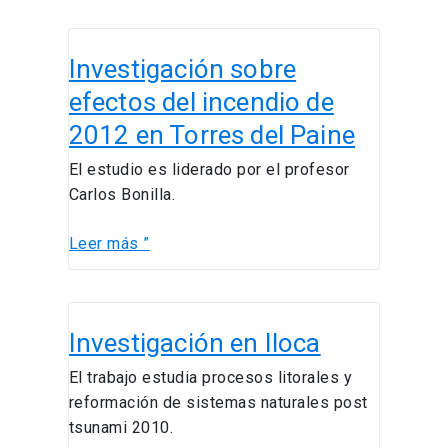
Investigación
Investigación sobre
sobre
efectos
efectos del incendio de
del
2012 en Torres del Paine
incendio
de
El estudio es liderado por el profesor
2012
Carlos Bonilla.
en
Torres
Leer más ”
del
Paine
Investigación
Investigación en Iloca
en
Iloca
El trabajo estudia procesos litorales y
reformación de sistemas naturales post
tsunami 2010.