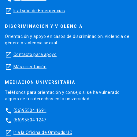
launch
Ir al sitio de Emergencias
DISCRIMINACIÓN Y VIOLENCIA
Orientación y apoyo en casos de discriminación, violencia de
género o violencia sexual.
launch
Contacto para apoyo
launch
Más orientación
MEDIACIÓN UNIVERSITARIA
Teléfonos para orientación y consejo si se ha vulnerado
alguno de tus derechos en la universidad.
phone
(56)95504 1691
phone
(56)95504 1247
launch
Ir a la Oficina de Ombuds UC