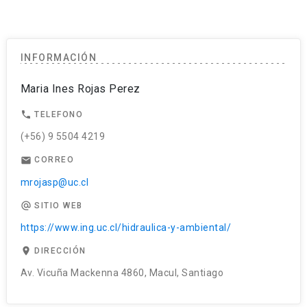
INFORMACIÓN
Maria Ines Rojas Perez
phone
TELEFONO
(+56) 9 5504 4219
email
CORREO
mrojasp@uc.cl
alternate_email
SITIO WEB
https://www.ing.uc.cl/hidraulica-y-ambiental/
place
DIRECCIÓN
Av. Vicuña Mackenna 4860, Macul, Santiago