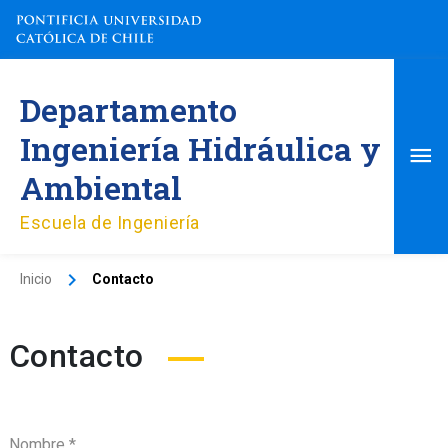
Ir
al
contenido
Me
Departamento
pri
Ingeniería Hidráulica y
Ambiental
Escuela de Ingeniería
Inicio
Contacto
Contacto
Nombre
*