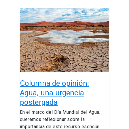
Columna
de
opinión:
Agua,
una
urgencia
postergada
​Columna de opinión:
Agua, una urgencia
postergada
En el marco del Día Mundial del Agua,
queremos reflexionar sobre la
importancia de este recurso esencial