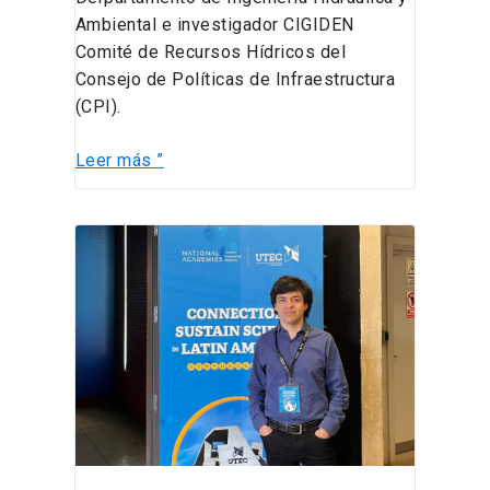
Ambiental e investigador CIGIDEN
Comité de Recursos Hídricos del
Consejo de Políticas de Infraestructura
(CPI).
Leer más ”
Profesor
Cristián
Escauriaza
participa
como
organizador
del
Simposio
“Connections
to